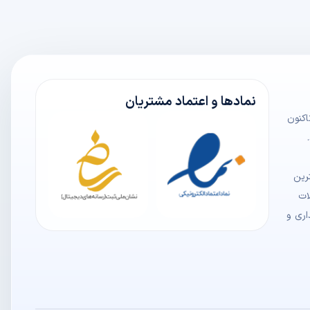
نمادها و اعتماد مشتریان
 سمعک "کیمیا" یا با نام کامل "کیمیا سمعک" از سال ۱۳۹۰ تاکنون
رین
ات
اری و