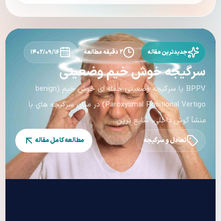
جدیدترین مقاله
۲ دقیقه مطالعه
۱۴۰۲/۰۹/۱۶
سرگيجه خوش خیم وضعیتی
BPPV يا سرگيجه وضعيتی حمله ای خوش خيم (benign
Paroxysmal Positional Vertigo) در ميان سرگيجه هاي با
منشأ گوشِ داخلي، شايع ترين...
تعادل و سرگیجه
مطالعه کامل مقاله