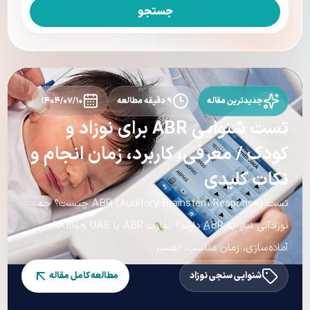
جستجو
جدیدترین مقاله
۹ دقیقه مطالعه
۱۴۰۴/۰۷/۱۰
تست شنوایی ABR برای نوزاد و
کودک / معرفی، کاربرد، زمان انجام و
نکات کلیدی
تست ABR (Auditory Brainstem Response) چیست؟ چه
نوزادانی نیاز به ABR دارند؟ تفاوت ABR با OAE و AABR،
آماده‌سازی، زمان مناسب، تفسیر...
شنوایی سنجی نوزاد
مطالعه کامل مقاله